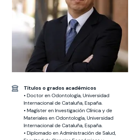
Actividades y
Programas de
interesar:
2025
vinculación con la
cursos
intercambio
sociedad
Especialidades y
Servicios y apoyos
Extensión Cultural
estadías
Te puede
Explora el campus
Noticias
Te puede interesar:
Filantropía y Donaciones
Te puede
International
Facultades
interesar:
Uandes
estudiantiles
interesar:
students
Títulos o grados académicos
• Doctor en Odontología, Universidad
Internacional de Cataluña, España.
• Magíster en Investigación Clínica y de
Materiales en Odontología, Universidad
Internacional de Cataluña, España.
• Diplomado en Administración de Salud,