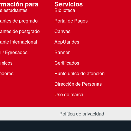
rmación para
Servicios
s estudiantes
Biblioteca
iantes de pregrado
Portal de Pagos
iantes de postgrado
Canvas
ante internacional
AppUandes
i / Egresados
Banner
micos
Certificados
edores
Punto único de atención
Dirección de Personas
Uso de marca
Política de privacidad