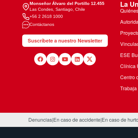
La Un
Monseñor Álvaro del Portillo 12.455
Las Condes, Santiago, Chile
Quiéne
+56 2 2618 1000
Autorid
Contáctanos
Proyecto
Suscríbete a nuestro Newsletter
Vincula
ESE Bus
Clínica
Centro 
Trabaja
Denuncias
|
En caso de accidente
|
En caso de hurt