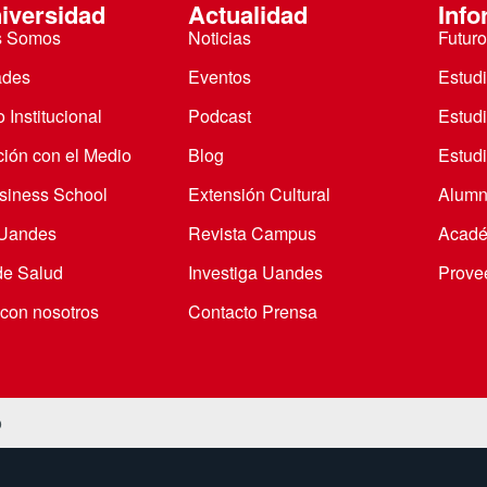
iversidad
Actualidad
Info
s Somos
Noticias
Futuro
ades
Eventos
Estud
 Institucional
Podcast
Estud
ción con el Medio
Blog
Estudi
iness School
Extensión Cultural
Alumn
 Uandes
Revista Campus
Acadé
de Salud
Investiga Uandes
Prove
 con nosotros
Contacto Prensa
o