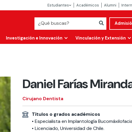
Estudiantes
Académicos
Alumni
Inter
Admisi
Investigación e Innovación
Vinculación y Extensión
Daniel Farías Mirand
Cirujano Dentista
Títulos o grados académicos
Abierta
• Especialista en Implantología Bucomáxilofacia
alidad
• Licenciado, Universidad de Chile.