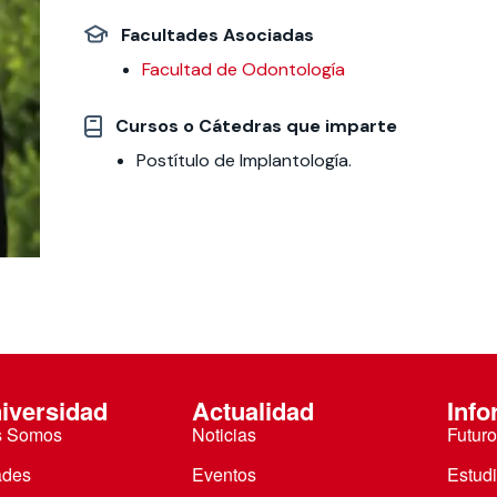
Facultades Asociadas
 estudiantiles
Facultad de Odontología
Cursos o Cátedras que imparte
Postítulo de Implantología.
iversidad
Actualidad
Info
s Somos
Noticias
Futuro
ades
Eventos
Estud