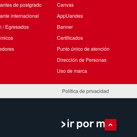
iantes de postgrado
Canvas
ante internacional
AppUandes
i / Egresados
Banner
micos
Certificados
edores
Punto único de atención
Dirección de Personas
Uso de marca
Política de privacidad