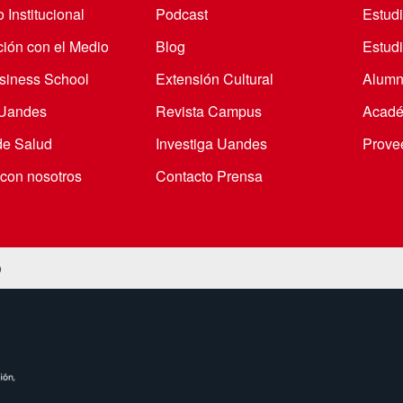
 Institucional
Podcast
Estud
ción con el Medio
Blog
Estudi
iness School
Extensión Cultural
Alumn
 Uandes
Revista Campus
Acadé
de Salud
Investiga Uandes
Prove
 con nosotros
Contacto Prensa
o