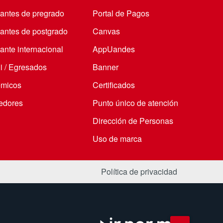
iantes de pregrado
Portal de Pagos
iantes de postgrado
Canvas
ante internacional
AppUandes
i / Egresados
Banner
micos
Certificados
edores
Punto único de atención
Dirección de Personas
Uso de marca
Política de privacidad