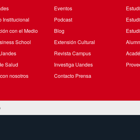
ades
Eventos
Estud
 Institucional
Podcast
Estud
ción con el Medio
Blog
Estudi
iness School
Extensión Cultural
Alumn
 Uandes
Revista Campus
Acadé
de Salud
Investiga Uandes
Prove
 con nosotros
Contacto Prensa
o