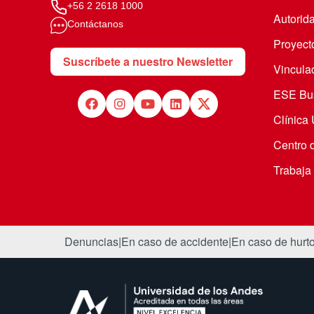
+56 2 2618 1000
Autorid
Contáctanos
Proyecto
Suscríbete a nuestro Newsletter
Vincula
ESE Bus
Clínica
Centro 
Trabaja
Denuncias
|
En caso de accidente
|
En caso de hurt