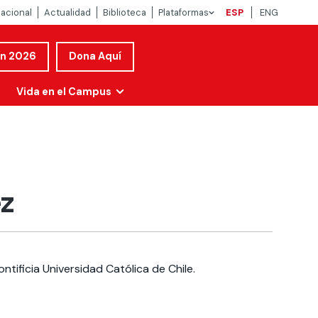
nacional
Actualidad
Biblioteca
Plataformas
ESP
ENG
ón 2026
Dona Aquí
Vida en el Campus
ez
ntificia Universidad Católica de Chile.