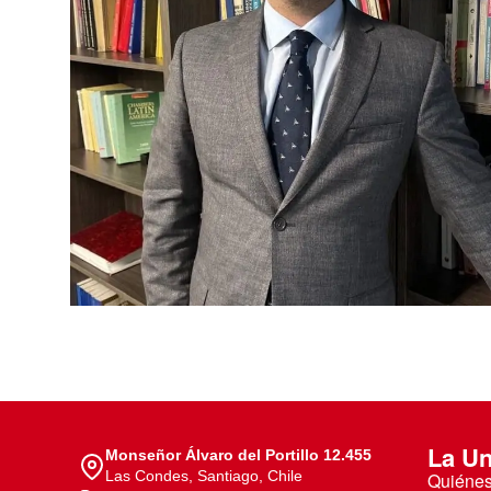
Te puede interesar:
Te puede interesar:
International students
Explora el campus Uandes
Facultades
Noticias
La Un
Monseñor Álvaro del Portillo 12.455
Las Condes, Santiago, Chile
Quiéne