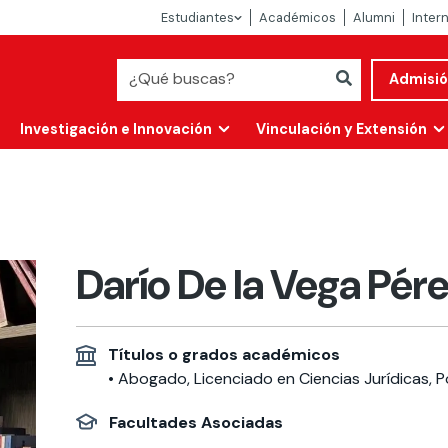
Estudiantes
Académicos
Alumni
Inter
Admisi
Investigación e Innovación
Vinculación y Extensión
Darío De la Vega Pér
Títulos o grados académicos
• Abogado, Licenciado en Ciencias Jurídicas, Po
Abierta
Facultades Asociadas
alidad