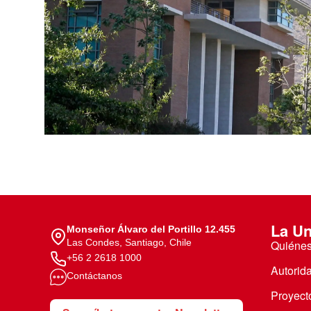
Te puede interesar:
Te puede interesar:
International students
Explora el campus Uandes
Facultades
Noticias
La Un
Monseñor Álvaro del Portillo 12.455
Las Condes, Santiago, Chile
Quiéne
+56 2 2618 1000
Autorid
Contáctanos
Proyecto