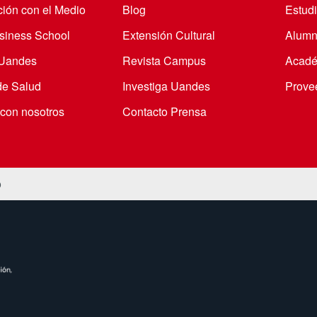
ción con el Medio
Blog
Estudi
iness School
Extensión Cultural
Alumn
 Uandes
Revista Campus
Acadé
de Salud
Investiga Uandes
Prove
 con nosotros
Contacto Prensa
o