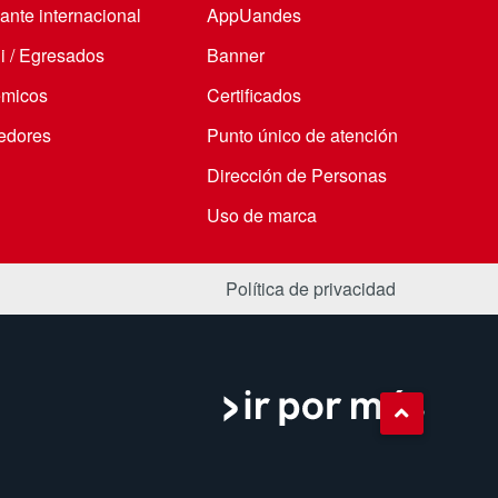
ante internacional
AppUandes
i / Egresados
Banner
micos
Certificados
edores
Punto único de atención
Dirección de Personas
Uso de marca
Política de privacidad