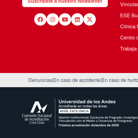
Suscríbete a nuestro Newsletter
Vincula
ESE Bus
Clínica
Centro 
Trabaja
Denuncias
|
En caso de accidente
|
En caso de hurt