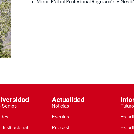
Minor: Fútbol Profesional Regulación y Gesti
 estudiantiles
iversidad
Actualidad
Info
s Somos
Noticias
Futuro
ades
Eventos
Estud
 Institucional
Podcast
Estud