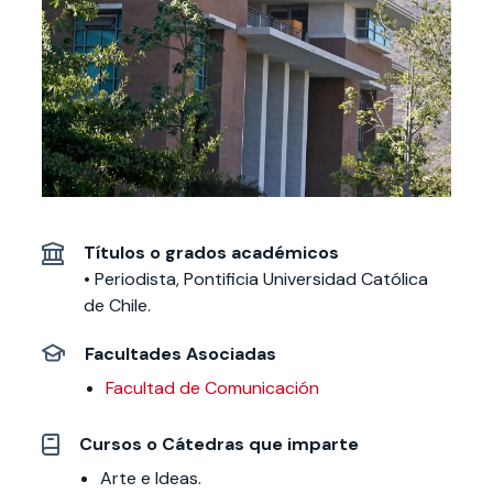
Actividades y
Programas de
interesar:
2025
vinculación con la
cursos
intercambio
sociedad
Especialidades y
Servicios y apoyos
Extensión Cultural
estadías
Te puede
Explora el campus
Noticias
Te puede interesar:
Filantropía y Donaciones
Te puede
International
Facultades
interesar:
Uandes
estudiantiles
interesar:
students
Títulos o grados académicos
• Periodista, Pontificia Universidad Católica
de Chile.
Facultades Asociadas
Facultad de Comunicación
Cursos o Cátedras que imparte
Arte e Ideas.