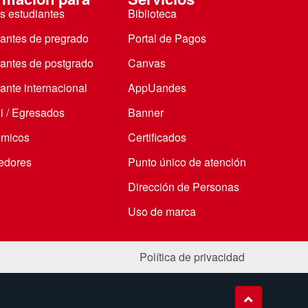
s estudiantes
Biblioteca
iantes de pregrado
Portal de Pagos
iantes de postgrado
Canvas
ante internacional
AppUandes
i / Egresados
Banner
micos
Certificados
edores
Punto único de atención
Dirección de Personas
Uso de marca
Política de privacidad