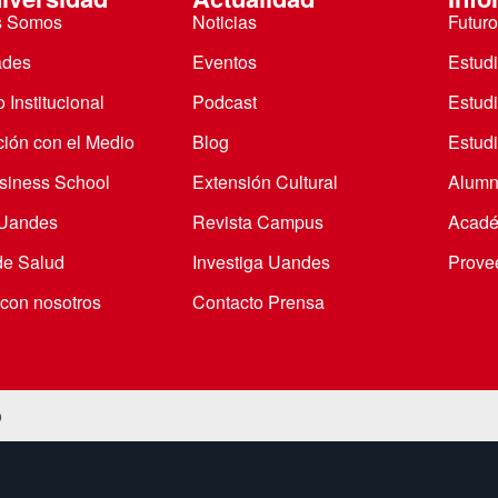
s Somos
Noticias
Futuro
ades
Eventos
Estud
 Institucional
Podcast
Estud
ción con el Medio
Blog
Estudi
iness School
Extensión Cultural
Alumn
 Uandes
Revista Campus
Acadé
de Salud
Investiga Uandes
Prove
 con nosotros
Contacto Prensa
o