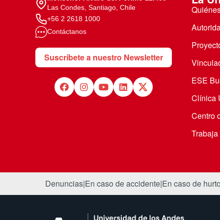
Las Condes, Santiago, Chile
Quiéne
+56 2 2618 1000
Autorid
Contáctanos
Proyecto
Suscríbete a nuestro Newsletter
Vincula
ESE Bus
Clínica
Centro 
Trabaja
Denuncias
|
En caso de accidente
|
En caso de hurt