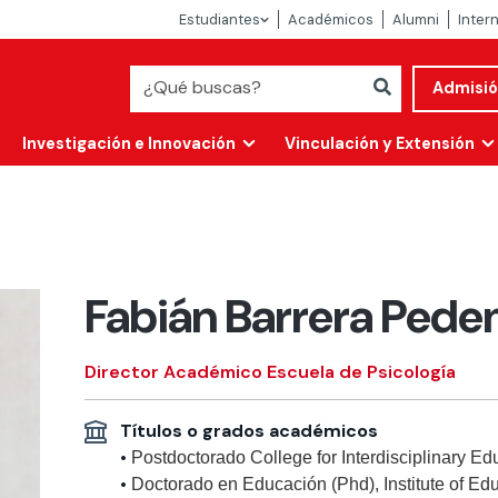
Estudiantes
Académicos
Alumni
Inter
Admisi
Investigación e Innovación
Vinculación y Extensión
Fabián Barrera Ped
Director Académico Escuela de Psicología
Títulos o grados académicos
Abierta
•
Postdoctorado College for Interdisciplinary E
alidad
•
Doctorado en Educación (Phd), Institute of Ed