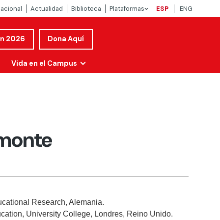
nacional
Actualidad
Biblioteca
Plataformas
ESP
ENG
ón 2026
Dona Aquí
Vida en el Campus
emonte
ducational Research, Alemania.
ucation, University College, Londres, Reino Unido.