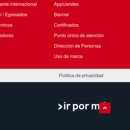
ante internacional
AppUandes
i / Egresados
Banner
micos
Certificados
edores
Punto único de atención
Dirección de Personas
Uso de marca
Política de privacidad