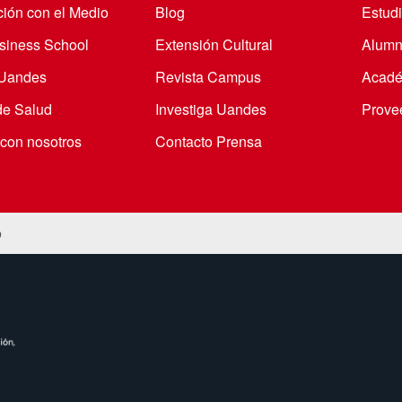
ción con el Medio
Blog
Estudi
iness School
Extensión Cultural
Alumn
 Uandes
Revista Campus
Acadé
de Salud
Investiga Uandes
Prove
 con nosotros
Contacto Prensa
o