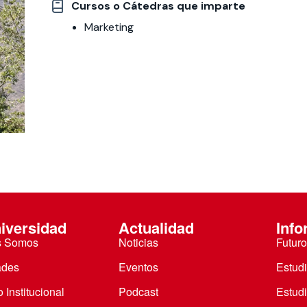
Cursos o Cátedras que imparte
Marketing
 estudiantiles
iversidad
Actualidad
Info
s Somos
Noticias
Futuro
ades
Eventos
Estud
 Institucional
Podcast
Estud