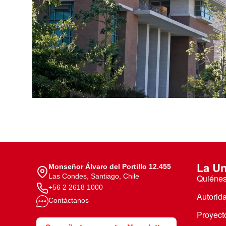
Te puede interesar:
Te puede interesar:
International students
Explora el campus Uandes
Facultades
Noticias
La Un
Monseñor Álvaro del Portillo 12.455
Las Condes, Santiago, Chile
Quiéne
+56 2 2618 1000
Autorid
Contáctanos
Proyecto