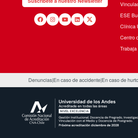
Suscríbete a nuestro Newsletter
Vincula
ESE Bus
Clínica
Centro 
Trabaja
Denuncias
|
En caso de accidente
|
En caso de hurt