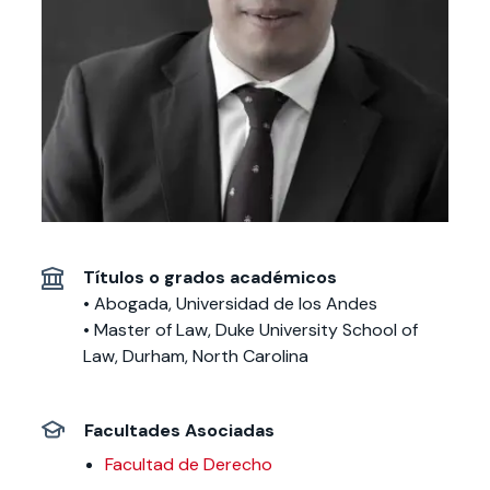
Actividades y
Programas de
interesar:
2025
vinculación con la
cursos
intercambio
sociedad
Especialidades y
Servicios y apoyos
Extensión Cultural
estadías
Te puede
Explora el campus
Noticias
Te puede interesar:
Filantropía y Donaciones
Te puede
International
Facultades
interesar:
Uandes
estudiantiles
interesar:
students
Títulos o grados académicos
• Abogada, Universidad de los Andes
• Master of Law, Duke University School of
Law, Durham, North Carolina
Facultades Asociadas
Facultad de Derecho