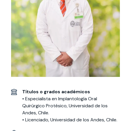
Actividades y
Programas de
interesar:
2025
vinculación con la
cursos
intercambio
sociedad
Especialidades y
Servicios y apoyos
Extensión Cultural
estadías
Te puede
Explora el campus
Noticias
Te puede interesar:
Filantropía y Donaciones
Te puede
International
Facultades
interesar:
Uandes
estudiantiles
interesar:
students
Títulos o grados académicos
• Especialista en Implantología Oral
Quirúrgico Protésico, Universidad de los
Andes, Chile.
• Licenciado, Universidad de los Andes, Chile.