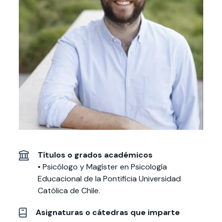
Actividades y
Programas de
interesar:
2025
vinculación con la
cursos
intercambio
sociedad
Especialidades y
Servicios y apoyos
Extensión Cultural
estadías
Te puede
Explora el campus
Noticias
Te puede interesar:
Filantropía y Donaciones
Te puede
International
Facultades
interesar:
Uandes
estudiantiles
interesar:
students
Títulos o grados académicos
• Psicólogo y Magíster en Psicología
Educacional de la Pontificia Universidad
Católica de Chile.
Asignaturas o cátedras que imparte