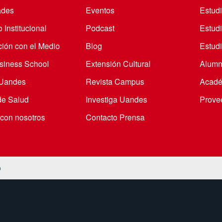
ades
Eventos
Estud
 Institucional
Podcast
Estud
ción con el Medio
Blog
Estudi
iness School
Extensión Cultural
Alumn
 Uandes
Revista Campus
Acadé
de Salud
Investiga Uandes
Prove
 con nosotros
Contacto Prensa
o