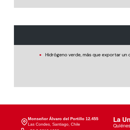
Hidrógeno verde, más que exportar un
La Un
Monseñor Álvaro del Portillo 12.455
Las Condes, Santiago, Chile
Quiéne