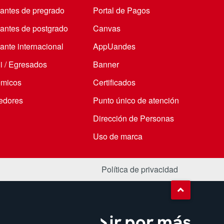
iantes de pregrado
Portal de Pagos
iantes de postgrado
Canvas
ante internacional
AppUandes
i / Egresados
Banner
micos
Certificados
edores
Punto único de atención
Dirección de Personas
Uso de marca
Política de privacidad