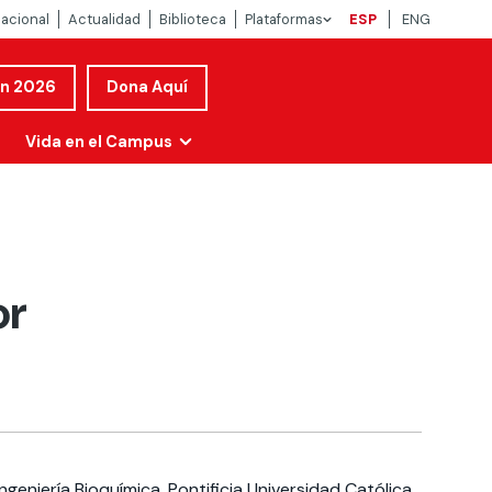
nacional
Actualidad
Biblioteca
Plataformas
ESP
ENG
ón 2026
Dona Aquí
Vida en el Campus
or
ngeniería Bioquímica, Pontificia Universidad Católica