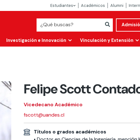
Estudiantes
Académicos
Alumni
Inter
Admisi
Investigación e Innovación
Vinculación y Extensión
Felipe Scott Contad
Vicedecano Académico
fscott@uandes.cl
Abierta
Títulos o grados académicos
alidad
• Doctor en Ciencias de la Ingeniería, mención I