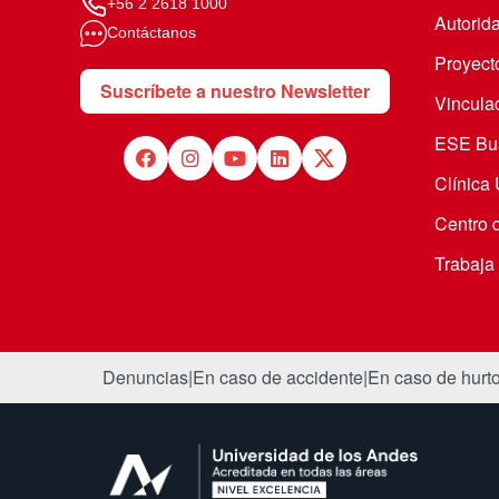
+56 2 2618 1000
Autorid
Contáctanos
Proyecto
Suscríbete a nuestro Newsletter
Vincula
ESE Bus
Clínica
Centro 
Trabaja
Denuncias
|
En caso de accidente
|
En caso de hurt