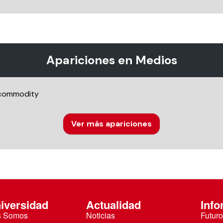
Apariciones en Medios
 commodity
Ver más apariciones
iversidad
Actualidad
Info
s Somos
Noticias
Futuro