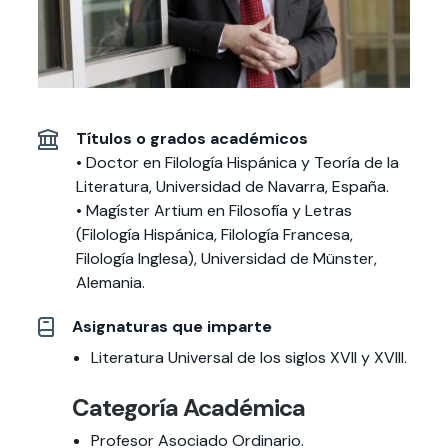
Actividades y
Programas de
interesar:
2025
vinculación con la
cursos
intercambio
sociedad
Especialidades y
Servicios y apoyos
Extensión Cultural
estadías
Te puede
Explora el campus
Noticias
Te puede interesar:
Filantropía y Donaciones
Títulos o grados académicos
Te puede
International
Facultades
interesar:
Uandes
estudiantiles
interesar:
students
• Doctor en Filología Hispánica y Teoría de la
Literatura, Universidad de Navarra, España.
• Magíster Artium en Filosofía y Letras
(Filología Hispánica, Filología Francesa,
Filología Inglesa), Universidad de Münster,
Alemania.
Asignaturas que imparte
Literatura Universal de los siglos XVII y XVIII.
Categoría Académica
Profesor Asociado Ordinario.