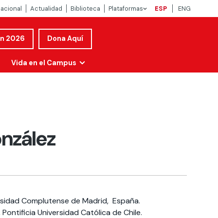
nacional
Actualidad
Biblioteca
Plataformas
ESP
ENG
ón 2026
Dona Aquí
Vida en el Campus
nzález
versidad Complutense de Madrid, España.
 Pontificia Universidad Católica de Chile.