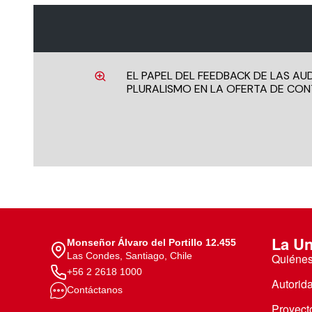
EL PAPEL DEL FEEDBACK DE LAS AUD
PLURALISMO EN LA OFERTA DE CON
La Un
Monseñor Álvaro del Portillo 12.455
Las Condes, Santiago, Chile
Quiéne
+56 2 2618 1000
Autorid
Contáctanos
Proyecto