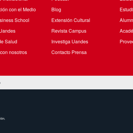
ción con el Medio
Blog
Estudi
iness School
Extensión Cultural
Alumn
 Uandes
Revista Campus
Acadé
de Salud
Investiga Uandes
Prove
 con nosotros
Contacto Prensa
o