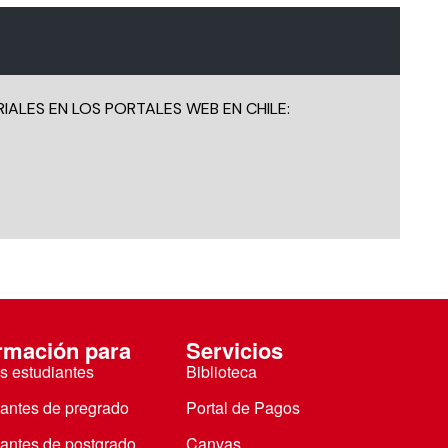
IALES EN LOS PORTALES WEB EN CHILE:
rmación para
Servicios
s estudiantes
Biblioteca
iantes de pregrado
Portal de Pagos
iantes de postgrado
Canvas