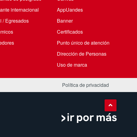
ante internacional
AppUandes
i / Egresados
Banner
micos
Certificados
edores
Punto único de atención
Dirección de Personas
Uso de marca
Política de privacidad