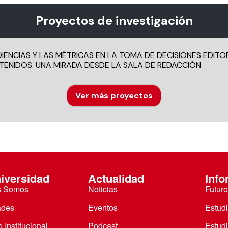
Proyectos de investigación
IENCIAS Y LAS MÉTRICAS EN LA TOMA DE DECISIONES EDITOR
TENIDOS. UNA MIRADA DESDE LA SALA DE REDACCIÓN
Ver más proyectos
iversidad
Actualidad
Info
s Somos
Noticias
Futuro
ades
Eventos
Estud
 Institucional
Podcast
Estud