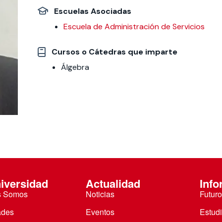
Escuelas Asociadas
 estudiantiles
Escuela de Administración de Servicios​
Cursos o Cátedras que imparte
Álgebra
iversidad
Actualidad
Info
s Somos
Noticias
Futuro
ades
Eventos
Estud