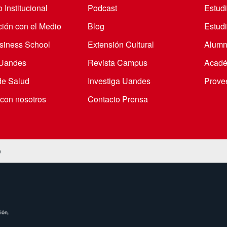
 Institucional
Podcast
Estud
ción con el Medio
Blog
Estudi
iness School
Extensión Cultural
Alumn
 Uandes
Revista Campus
Acadé
de Salud
Investiga Uandes
Prove
 con nosotros
Contacto Prensa
o