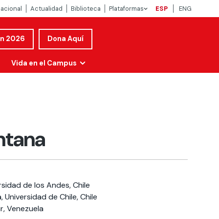
nacional
Actualidad
Biblioteca
Plataformas
ESP
ENG
ón 2026
Dona Aquí
Vida en el Campus
ntana
rsidad de los Andes, Chile
, Universidad de Chile, Chile
ar, Venezuela