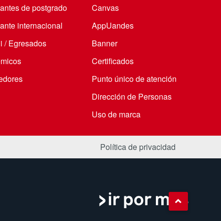
iantes de postgrado
Canvas
ante internacional
AppUandes
i / Egresados
Banner
micos
Certificados
edores
Punto único de atención
Dirección de Personas
Uso de marca
Política de privacidad