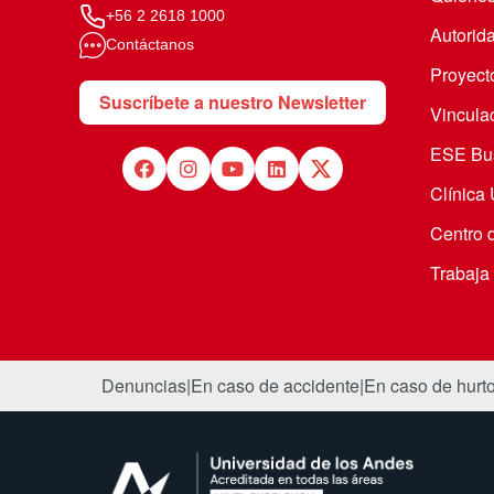
+56 2 2618 1000
Autorid
Contáctanos
Proyecto
Suscríbete a nuestro Newsletter
Vincula
ESE Bus
Clínica
Centro 
Trabaja
Denuncias
|
En caso de accidente
|
En caso de hurt