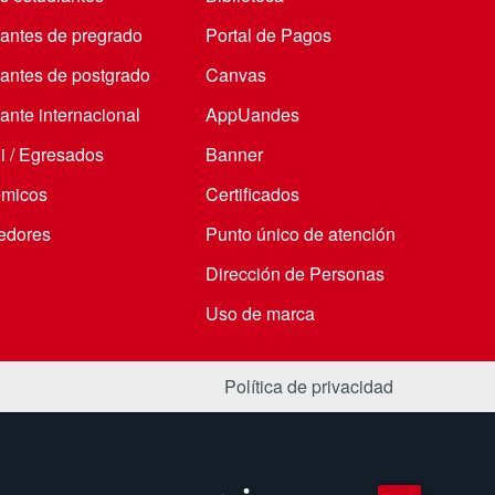
iantes de pregrado
Portal de Pagos
iantes de postgrado
Canvas
ante internacional
AppUandes
i / Egresados
Banner
micos
Certificados
edores
Punto único de atención
Dirección de Personas
Uso de marca
Política de privacidad