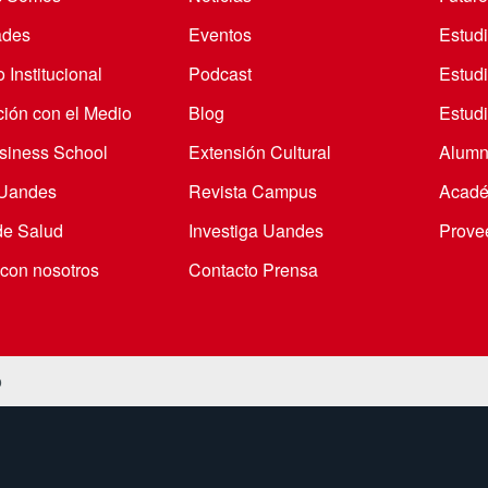
ades
Eventos
Estud
 Institucional
Podcast
Estud
ción con el Medio
Blog
Estudi
iness School
Extensión Cultural
Alumn
 Uandes
Revista Campus
Acadé
de Salud
Investiga Uandes
Prove
 con nosotros
Contacto Prensa
o