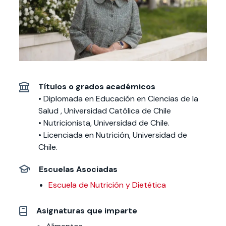
Actividades y
Programas de
interesar:
2025
vinculación con la
cursos
intercambio
sociedad
Especialidades y
Servicios y apoyos
Extensión Cultural
estadías
Te puede
Explora el campus
Noticias
Te puede interesar:
Filantropía y Donaciones
Te puede
International
Facultades
interesar:
Uandes
estudiantiles
interesar:
students
Títulos o grados académicos
• Diplomada en Educación en Ciencias de la
Salud , Universidad Católica de Chile
• Nutricionista, Universidad de Chile.
• Licenciada en Nutrición, Universidad de
Chile.
Escuelas Asociadas
Escuela de Nutrición y Dietética
Asignaturas que imparte