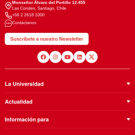
Monseñor Álvaro del Portillo 12.455
Las Condes, Santiago, Chile
+56 2 2618 1000
Contáctanos
Suscríbete a nuestro Newsletter
La Universidad
Quiénes Somos
Actualidad
Autoridades
Noticias
Proyecto Institucional
Información para
Eventos
Vinculación con el Medio
Futuros estudiantes