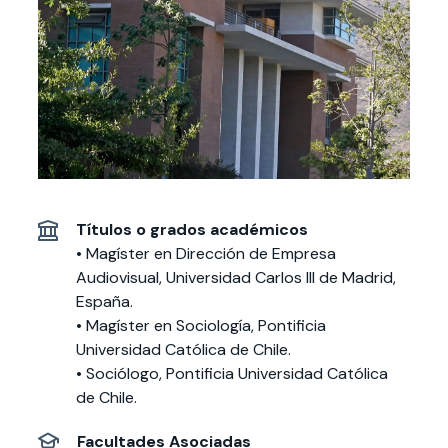
Actividades y
Programas de
interesar:
2025
vinculación con la
cursos
intercambio
sociedad
Especialidades y
Servicios y apoyos
Extensión Cultural
estadías
Te puede
Explora el campus
Noticias
Te puede interesar:
Filantropía y Donaciones
Te puede
International
Facultades
interesar:
Uandes
estudiantiles
interesar:
students
Títulos o grados académicos
• Magíster en Dirección de Empresa
Audiovisual, Universidad Carlos III de Madrid,
España.
• Magíster en Sociología, Pontificia
Universidad Católica de Chile.
• Sociólogo, Pontificia Universidad Católica
de Chile.
Facultades Asociadas