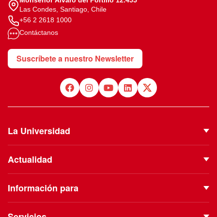
Las Condes, Santiago, Chile
+56 2 2618 1000
Contáctanos
Suscríbete a nuestro Newsletter
La Universidad
Quiénes Somos
Actualidad
Autoridades
Noticias
Proyecto Institucional
Información para
Eventos
Vinculación con el Medio
Futuros estudiantes
Podcast
Servicios