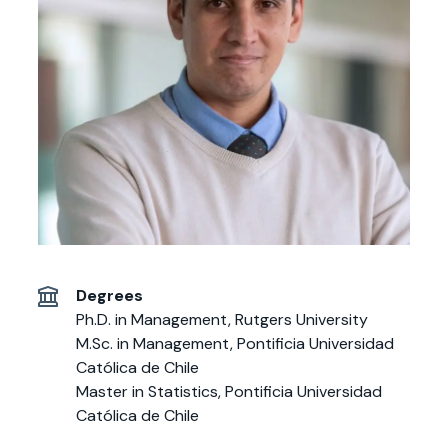
Actividades y
Programas de
interesar:
2025
vinculación con la
cursos
intercambio
sociedad
Especialidades y
Servicios y apoyos
Extensión Cultural
estadías
Te puede
Explora el campus
Noticias
Te puede interesar:
Filantropía y Donaciones
Te puede
International
Facultades
interesar:
Uandes
estudiantiles
interesar:
students
Degrees
Ph.D. in Management, Rutgers University
M.Sc. in Management, Pontificia Universidad
Católica de Chile
Master in Statistics, Pontificia Universidad
Católica de Chile