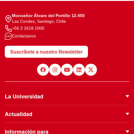
Monseñor Álvaro del Portillo 12.455
Las Condes, Santiago, Chile
+56 2 2618 1000
Contáctanos
Suscríbete a nuestro Newsletter
La Universidad
Quiénes Somos
Actualidad
Autoridades
Noticias
Proyecto Institucional
Información para