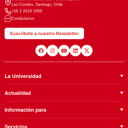
Las Condes, Santiago, Chile
+56 2 2618 1000
Contáctanos
Suscríbete a nuestro Newsletter
La Universidad
Quiénes Somos
Actualidad
Autoridades
Noticias
Proyecto Institucional
Información para
Eventos
Vinculación con el Medio
Futuros estudiantes
Podcast
Servicios