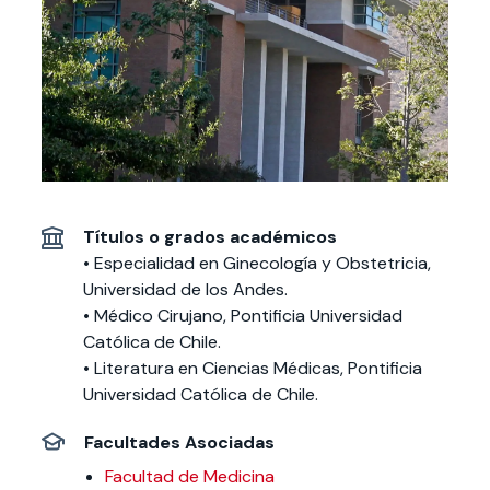
Actividades y
Programas de
interesar:
2025
vinculación con la
cursos
intercambio
sociedad
Especialidades y
Servicios y apoyos
Extensión Cultural
estadías
Te puede
Explora el campus
Noticias
Te puede interesar:
Filantropía y Donaciones
Te puede
International
Facultades
interesar:
Uandes
estudiantiles
interesar:
students
Títulos o grados académicos
• Especialidad en Ginecología y Obstetricia,
Universidad de los Andes.
• Médico Cirujano, Pontificia Universidad
Católica de Chile.
• Literatura en Ciencias Médicas, Pontificia
Universidad Católica de Chile.
Facultades Asociadas
Facultad de Medicina