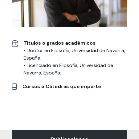
Actividades y
Programas de
interesar:
2025
vinculación con la
cursos
intercambio
sociedad
Especialidades y
Servicios y apoyos
Extensión Cultural
estadías
Te puede
Explora el campus
Noticias
Te puede interesar:
Filantropía y Donaciones
Títulos o grados académicos
Te puede
International
Facultades
interesar:
Uandes
estudiantiles
interesar:
students
• Doctor en Filosofía, Universidad de Navarra,
España.
• Licenciado en Filosofía, Universidad de
Navarra, España.
Cursos o Cátedras que imparte