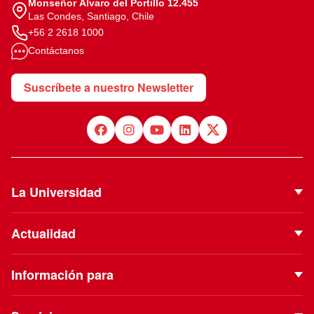
Monseñor Álvaro del Portillo 12.455
Las Condes, Santiago, Chile
+56 2 2618 1000
Contáctanos
Suscríbete a nuestro Newsletter
La Universidad
Quiénes Somos
Actualidad
Autoridades
Noticias
Proyecto Institucional
Información para
Eventos
Vinculación con el Medio
Futuros estudiantes
Podcast