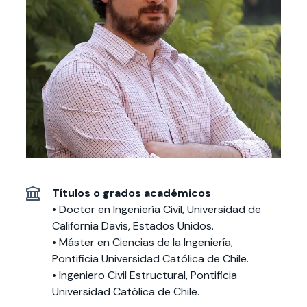
Actividades y
Programas de
interesar:
2025
vinculación con la
cursos
intercambio
sociedad
Especialidades y
Servicios y apoyos
Extensión Cultural
estadías
Te puede
Explora el campus
Noticias
Te puede interesar:
Filantropía y Donaciones
Te puede
International
Facultades
interesar:
Uandes
estudiantiles
interesar:
students
Títulos o grados académicos
• Doctor en Ingeniería Civil, Universidad de
California Davis, Estados Unidos.
• Máster en Ciencias de la Ingeniería,
Pontificia Universidad Católica de Chile.
• Ingeniero Civil Estructural, Pontificia
Universidad Católica de Chile.