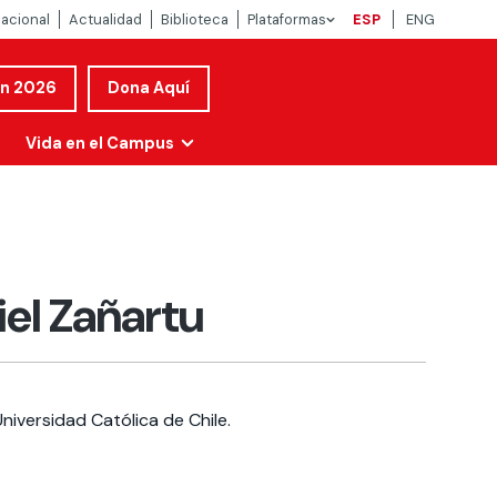
nacional
Actualidad
Biblioteca
Plataformas
ESP
ENG
ón 2026
Dona Aquí
Vida en el Campus
el Zañartu
niversidad Católica de Chile.