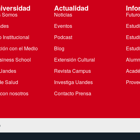
iversidad
Actualidad
Info
s Somos
Noticias
Futuro
ades
Eventos
Estud
 Institucional
Podcast
Estud
ción con el Medio
Blog
Estudi
iness School
Extensión Cultural
Alumn
 Uandes
Revista Campus
Acadé
de Salud
Investiga Uandes
Prove
 con nosotros
Contacto Prensa
o