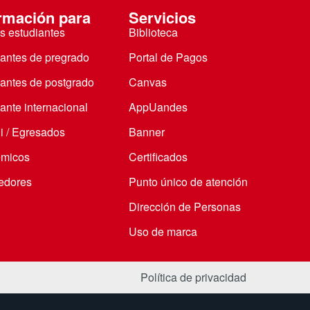
rmación para
Servicios
s estudiantes
Biblioteca
iantes de pregrado
Portal de Pagos
iantes de postgrado
Canvas
ante internacional
AppUandes
i / Egresados
Banner
micos
Certificados
edores
Punto único de atención
Dirección de Personas
Uso de marca
Política de privacidad