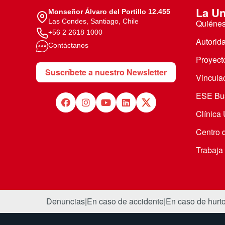
La Un
Monseñor Álvaro del Portillo 12.455
Las Condes, Santiago, Chile
Quiéne
+56 2 2618 1000
Autorid
Contáctanos
Proyecto
Suscríbete a nuestro Newsletter
Vincula
ESE Bus
Clínica
Centro 
Trabaja
Denuncias
|
En caso de accidente
|
En caso de hurt