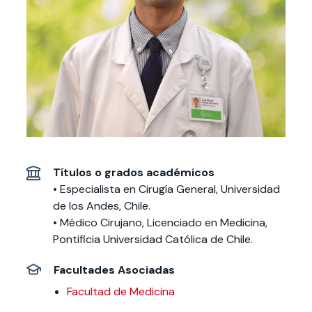
Actividades y
Programas de
interesar:
2025
vinculación con la
cursos
intercambio
sociedad
Especialidades y
Servicios y apoyos
Extensión Cultural
estadías
Te puede
Explora el campus
Noticias
Te puede interesar:
Filantropía y Donaciones
Te puede
International
Facultades
interesar:
Uandes
estudiantiles
interesar:
students
Títulos o grados académicos
• Especialista en Cirugía General, Universidad
de los Andes, Chile.
• Médico Cirujano, Licenciado en Medicina,
Pontificia Universidad Católica de Chile.
Facultades Asociadas
Facultad de Medicina