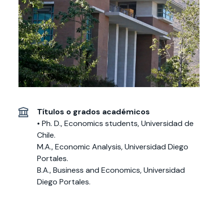
Actividades y
Programas de
interesar:
2025
vinculación con la
cursos
intercambio
sociedad
Especialidades y
Servicios y apoyos
Extensión Cultural
estadías
Te puede
Explora el campus
Noticias
Te puede interesar:
Filantropía y Donaciones
Te puede
International
Facultades
interesar:
Uandes
estudiantiles
interesar:
students
Títulos o grados académicos
• Ph. D., Economics students, Universidad de
Chile.
M.A., Economic Analysis, Universidad Diego
Portales.
B.A., Business and Economics, Universidad
Diego Portales.