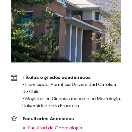
Actividades y
Programas de
interesar:
2025
vinculación con la
cursos
intercambio
sociedad
Especialidades y
Servicios y apoyos
Extensión Cultural
estadías
Te puede
Explora el campus
Noticias
Te puede interesar:
Filantropía y Donaciones
Te puede
International
Facultades
interesar:
Uandes
estudiantiles
interesar:
students
Títulos o grados académicos
• Licenciado, Pontificia Universidad Católica
de Chile
• Magíster en Ciencias mención en Morfología,
Universidad de la Frontera
Facultades Asociadas
Facultad de Odontología