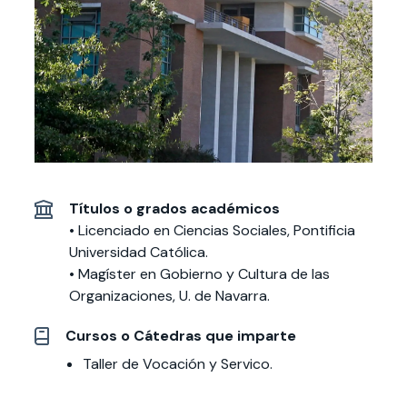
Actividades y
Programas de
interesar:
2025
vinculación con la
cursos
intercambio
sociedad
Especialidades y
Servicios y apoyos
Extensión Cultural
estadías
Te puede
Explora el campus
Noticias
Te puede interesar:
Filantropía y Donaciones
Te puede
International
Facultades
interesar:
Uandes
estudiantiles
interesar:
students
Títulos o grados académicos
• Licenciado en Ciencias Sociales,
Pontificia
Universidad Católica.
• Magíster en Gobierno y Cultura de las
Organizaciones, U. de Navarra.
Cursos o Cátedras que imparte
Taller de Vocación y Servico.