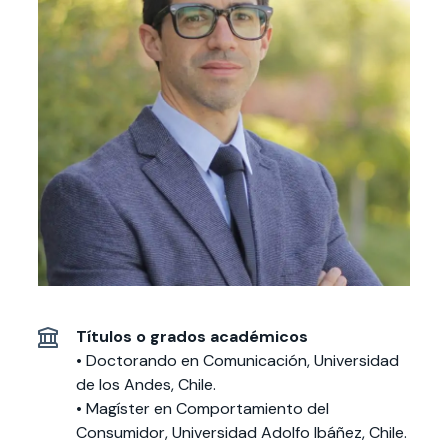
Actividades y
Programas de
interesar:
2025
vinculación con la
cursos
intercambio
sociedad
Especialidades y
Servicios y apoyos
Extensión Cultural
estadías
Te puede
Explora el campus
Noticias
Te puede interesar:
Filantropía y Donaciones
Te puede
International
Facultades
interesar:
Uandes
estudiantiles
interesar:
students
Títulos o grados académicos
• Doctorando en Comunicación, Universidad
de los Andes, Chile.
• Magíster en Comportamiento del
Consumidor, Universidad Adolfo Ibáñez, Chile.