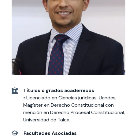
Actividades y
Programas de
interesar:
2025
vinculación con la
cursos
intercambio
sociedad
Especialidades y
Servicios y apoyos
Extensión Cultural
estadías
Te puede
Explora el campus
Noticias
Te puede interesar:
Filantropía y Donaciones
Te puede
International
Facultades
interesar:
Uandes
estudiantiles
interesar:
students
Títulos o grados académicos
• Licenciado en Ciencias jurídicas, Uandes;
Magíster en Derecho Constitucional con
mención en Derecho Procesal Constitucional,
Universidad de Talca
Facultades Asociadas