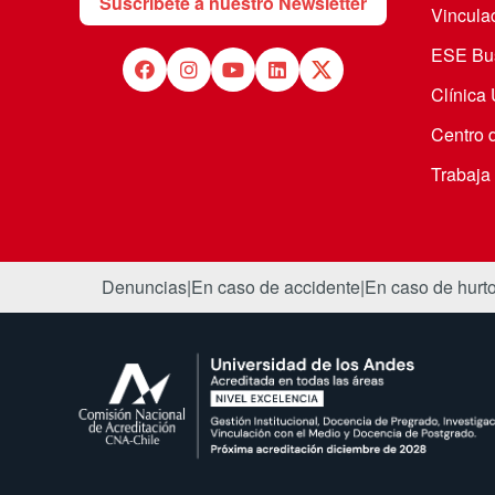
Suscríbete a nuestro Newsletter
Vincula
ESE Bus
Clínica
Centro 
Trabaja
Denuncias
|
En caso de accidente
|
En caso de hurt