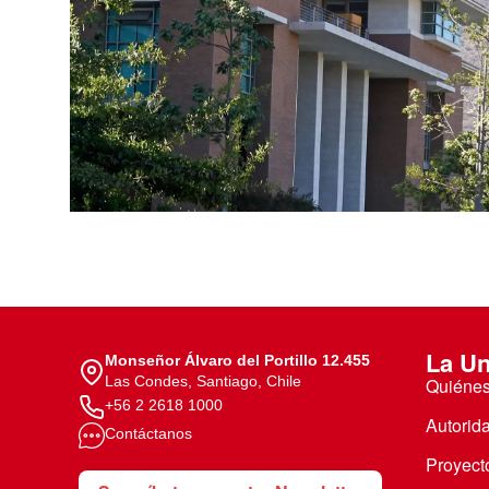
Te puede interesar:
Te puede interesar:
International students
Explora el campus Uandes
Facultades
Noticias
La Un
Monseñor Álvaro del Portillo 12.455
Las Condes, Santiago, Chile
Quiéne
+56 2 2618 1000
Autorid
Contáctanos
Proyecto