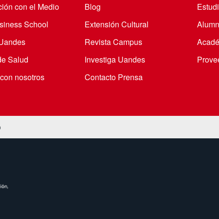
ción con el Medio
Blog
Estudi
iness School
Extensión Cultural
Alumn
 Uandes
Revista Campus
Acadé
de Salud
Investiga Uandes
Prove
 con nosotros
Contacto Prensa
o