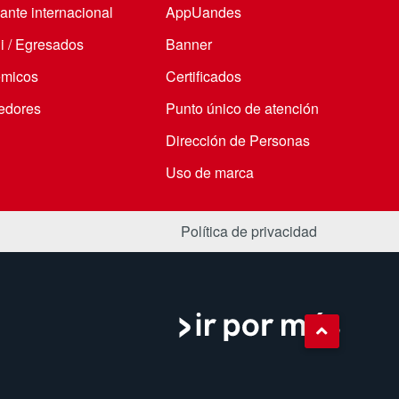
ante internacional
AppUandes
i / Egresados
Banner
micos
Certificados
edores
Punto único de atención
Dirección de Personas
Uso de marca
Política de privacidad