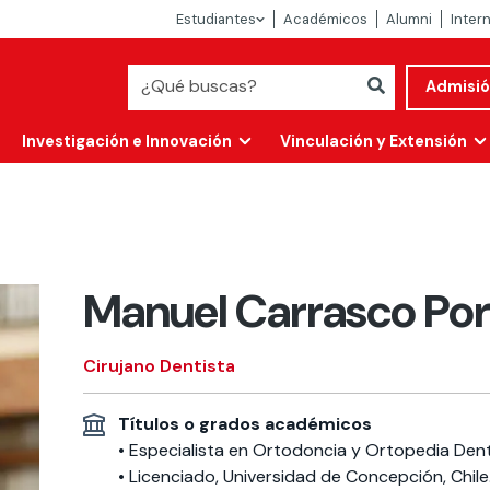
Estudiantes
Académicos
Alumni
Inter
Admisi
Investigación e Innovación
Vinculación y Extensión
Manuel Carrasco Por
Cirujano Dentista
Títulos o grados académicos
Abierta
• Especialista en Ortodoncia y Ortopedia Dento
alidad
• Licenciado, Universidad de Concepción, Chile