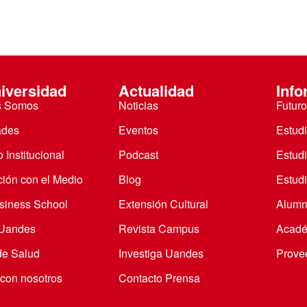
iversidad
Actualidad
Info
s Somos
Noticias
Futuro
ades
Eventos
Estud
 Institucional
Podcast
Estud
ción con el Medio
Blog
Estudi
iness School
Extensión Cultural
Alumn
 Uandes
Revista Campus
Acadé
de Salud
Investiga Uandes
Prove
 con nosotros
Contacto Prensa