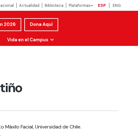
nacional
Actualidad
Biblioteca
Plataformas
ESP
ENG
ón 2026
Dona Aquí
Vida en el Campus
tiño
 Máxilo Facial, Universidad de Chile.
.