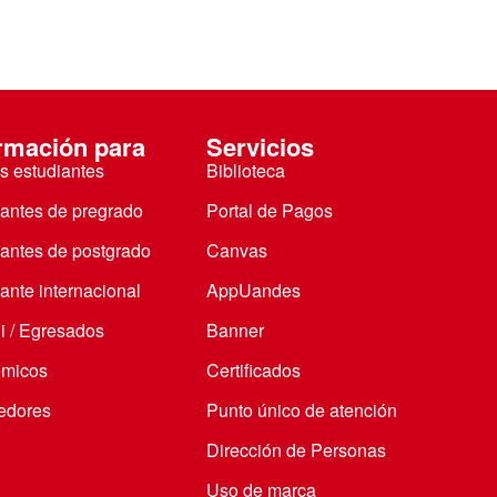
rmación para
Servicios
s estudiantes
Biblioteca
iantes de pregrado
Portal de Pagos
iantes de postgrado
Canvas
ante internacional
AppUandes
i / Egresados
Banner
micos
Certificados
edores
Punto único de atención
Dirección de Personas
Uso de marca