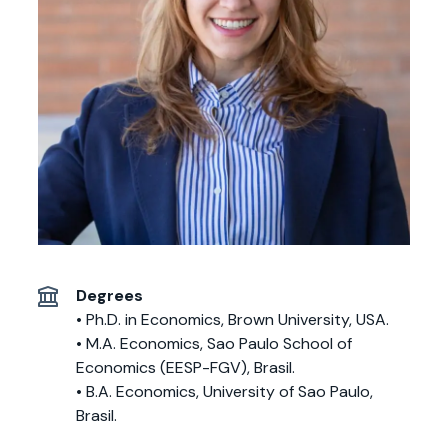
Actividades y
Programas de
interesar:
2025
vinculación con la
cursos
intercambio
sociedad
Especialidades y
Servicios y apoyos
Extensión Cultural
estadías
Te puede
Explora el campus
Noticias
Te puede interesar:
Filantropía y Donaciones
Te puede
International
Facultades
interesar:
Uandes
estudiantiles
interesar:
students
Degrees
• Ph.D. in Economics, Brown University, USA.
• M.A. Economics, Sao Paulo School of
Economics (EESP-FGV), Brasil.
• B.A. Economics, University of Sao Paulo,
Brasil.