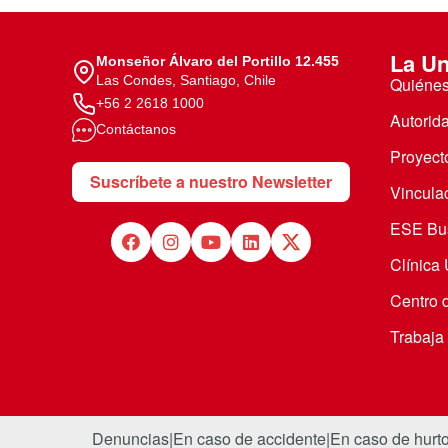
La Un
Monseñor Álvaro del Portillo 12.455
Las Condes, Santiago, Chile
Quiéne
+56 2 2618 1000
Autorid
Contáctanos
Proyecto
Suscríbete a nuestro Newsletter
Vincula
ESE Bus
Clínica
Centro 
Trabaja
Denuncias
|
En caso de accidente
|
En caso de hurt