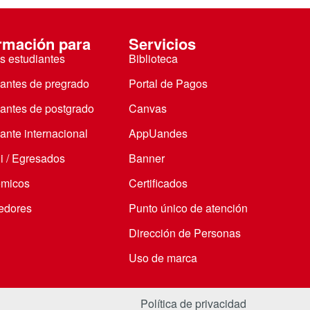
rmación para
Servicios
s estudiantes
Biblioteca
iantes de pregrado
Portal de Pagos
iantes de postgrado
Canvas
ante internacional
AppUandes
i / Egresados
Banner
micos
Certificados
edores
Punto único de atención
Dirección de Personas
Uso de marca
Política de privacidad