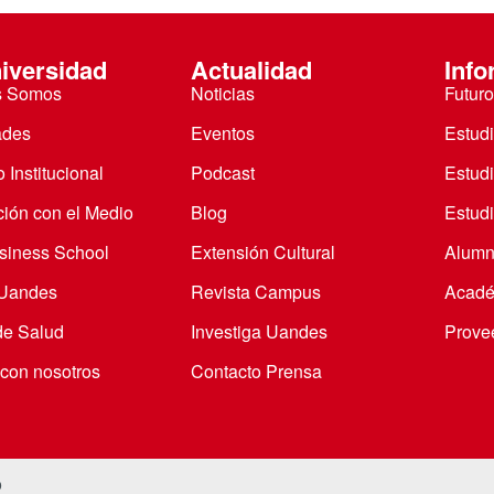
iversidad
Actualidad
Info
s Somos
Noticias
Futuro
ades
Eventos
Estud
 Institucional
Podcast
Estud
ción con el Medio
Blog
Estudi
iness School
Extensión Cultural
Alumn
 Uandes
Revista Campus
Acadé
de Salud
Investiga Uandes
Prove
 con nosotros
Contacto Prensa
o