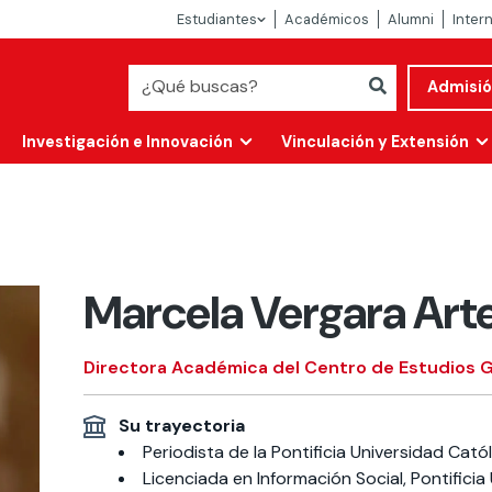
Estudiantes
Académicos
Alumni
Inter
Admisi
Investigación e Innovación
Vinculación y Extensión
Marcela Vergara Art
Directora Académica del Centro de Estudios 
Su trayectoria
Abierta
Periodista de la Pontificia Universidad Catól
alidad
Licenciada en Información Social, Pontificia