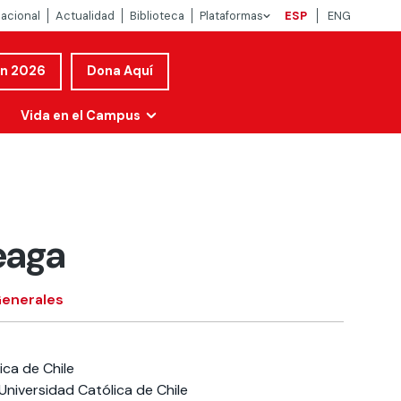
nacional
Actualidad
Biblioteca
Plataformas
ESP
ENG
ón 2026
Dona Aquí
Vida en el Campus
eaga
Generales
ica de Chile
 Universidad Católica de Chile