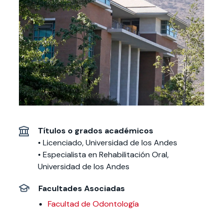
Actividades y
Programas de
interesar:
2025
vinculación con la
cursos
intercambio
sociedad
Especialidades y
Servicios y apoyos
Extensión Cultural
estadías
Te puede
Explora el campus
Noticias
Te puede interesar:
Filantropía y Donaciones
Te puede
International
Facultades
interesar:
Uandes
estudiantiles
interesar:
students
Títulos o grados académicos
• Licenciado, Universidad de los Andes
• Especialista en Rehabilitación Oral,
Universidad de los Andes
Facultades Asociadas
Facultad de Odontología