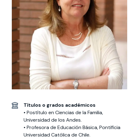
Actividades y
Programas de
interesar:
2025
vinculación con la
cursos
intercambio
sociedad
Especialidades y
Servicios y apoyos
Extensión Cultural
estadías
Te puede
Explora el campus
Noticias
Te puede interesar:
Filantropía y Donaciones
Te puede
International
Facultades
interesar:
Uandes
estudiantiles
interesar:
students
Títulos o grados académicos
• Postítulo en Ciencias de la Familia,
Universidad de los Andes.
• Profesora de Educación Básica, Pontificia
Universidad Católica de Chile.