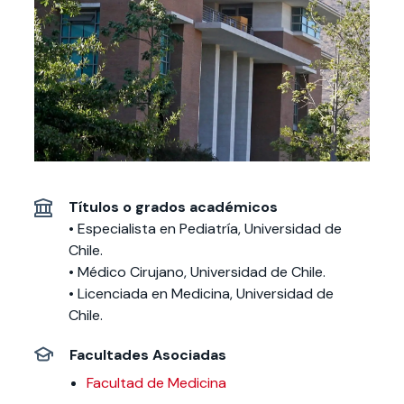
Actividades y
Programas de
interesar:
2025
vinculación con la
cursos
intercambio
sociedad
Especialidades y
Servicios y apoyos
Extensión Cultural
estadías
Te puede
Explora el campus
Noticias
Te puede interesar:
Filantropía y Donaciones
Te puede
International
Facultades
interesar:
Uandes
estudiantiles
interesar:
students
Títulos o grados académicos
• Especialista en Pediatría, Universidad de
Chile.
• Médico Cirujano, Universidad de Chile.
• Licenciada en Medicina, Universidad de
Chile.
Facultades Asociadas
Facultad de Medicina