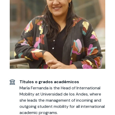
Actividades y
Programas de
interesar:
2025
vinculación con la
cursos
intercambio
sociedad
Especialidades y
Servicios y apoyos
Extensión Cultural
estadías
Te puede
Explora el campus
Noticias
Te puede interesar:
Filantropía y Donaciones
Te puede
International
Facultades
interesar:
Uandes
estudiantiles
interesar:
students
Títulos o grados académicos
María Fernanda is the Head of International
Mobility at Universidad de los Andes, where
she leads the management of incoming and
outgoing student mobility for all international
academic programs.