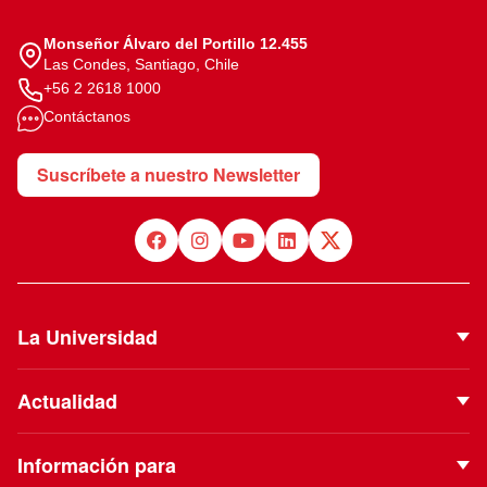
Monseñor Álvaro del Portillo 12.455
Las Condes, Santiago, Chile
+56 2 2618 1000
Contáctanos
Suscríbete a nuestro Newsletter
La Universidad
Quiénes Somos
Actualidad
Autoridades
Noticias
Proyecto Institucional
Información para
Eventos