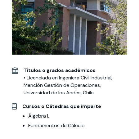
Actividades y
Programas de
interesar:
2025
vinculación con la
cursos
intercambio
sociedad
Especialidades y
Servicios y apoyos
Extensión Cultural
estadías
Te puede
Explora el campus
Noticias
Te puede interesar:
Filantropía y Donaciones
Te puede
International
Facultades
interesar:
Uandes
estudiantiles
interesar:
students
Títulos o grados académicos
• Licenciada en Ingeniera Civil Industrial,
Mención Gestión de Operaciones,
Universidad de los Andes, Chile.
Cursos o Cátedras que imparte
Álgebra I.
Fundamentos de Cálculo.