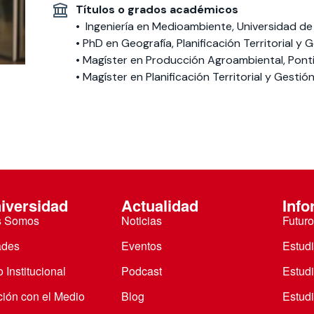
Títulos o grados académicos
• Ingeniería en Medioambiente, Universidad de
 estudiantiles
• PhD en Geografía, Planificación Territorial y
• Magíster en Producción Agroambiental, Ponti
• Magíster en Planificación Territorial y Gesti
iversidad
Actualidad
Info
s Somos
Noticias
Futuro
ades
Eventos
Estud
 Institucional
Podcast
Estud
ción con el Medio
Blog
Estudi