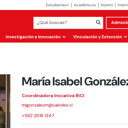
Estudiantes
Académicos
Alumni
Inter
Admisi
Investigación e Innovación
Vinculación y Extensión
María Isabel Gonzále
Coordinadora Iniciativa BiCI
migonzalezm@uandes.cl
Abierta
+562 2618 1347
alidad