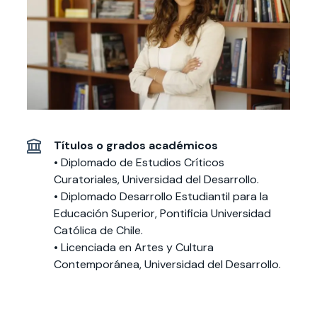
Actividades y
Programas de
interesar:
2025
vinculación con la
cursos
intercambio
sociedad
Especialidades y
Servicios y apoyos
Extensión Cultural
estadías
Te puede
Explora el campus
Noticias
Te puede interesar:
Filantropía y Donaciones
Te puede
International
Facultades
interesar:
Uandes
estudiantiles
interesar:
students
Títulos o grados académicos
• Diplomado de Estudios Críticos
Curatoriales, Universidad del Desarrollo.
• Diplomado Desarrollo Estudiantil para la
Educación Superior, Pontificia Universidad
Católica de Chile.
• Licenciada en Artes y Cultura
Contemporánea, Universidad del Desarrollo.