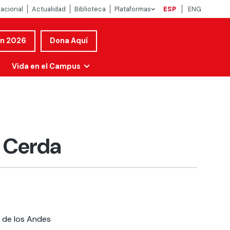
nacional
Actualidad
Biblioteca
Plataformas
ESP
ENG
ón 2026
Dona Aquí
Vida en el Campus
a Cerda
d de los Andes