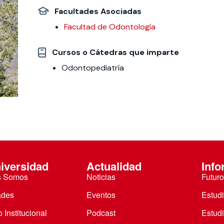
Facultades Asociadas
 estudiantiles
Facultad de Odontología
Cursos o Cátedras que imparte
Odontopediatría
iversidad
Actualidad
Info
s Somos
Noticias
Futuro
ades
Eventos
Estud
 Institucional
Podcast
Estud