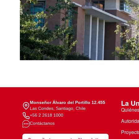
Te puede interesar:
Te puede interesar:
International students
Explora el campus Uandes
Facultades
Noticias
La Un
Monseñor Álvaro del Portillo 12.455
Las Condes, Santiago, Chile
Quiéne
+56 2 2618 1000
Autorid
Contáctanos
Proyecto