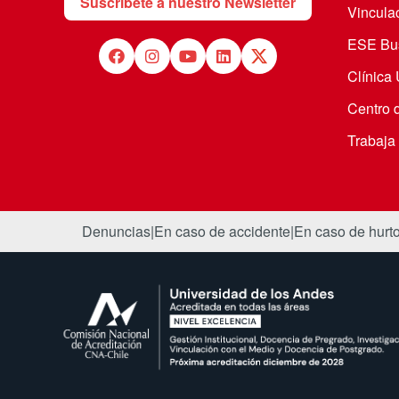
Suscríbete a nuestro Newsletter
Vincula
ESE Bus
Clínica
Centro 
Trabaja
Denuncias
|
En caso de accidente
|
En caso de hurt