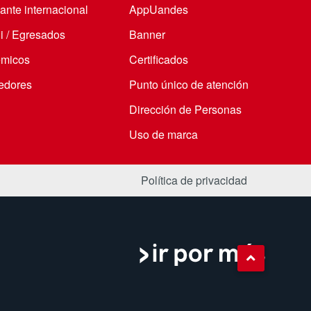
ante internacional
AppUandes
i / Egresados
Banner
micos
Certificados
edores
Punto único de atención
Dirección de Personas
Uso de marca
Política de privacidad