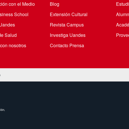
ción con el Medio
Blog
Estudi
iness School
Extensión Cultural
Alumn
 Uandes
Revista Campus
Acadé
de Salud
Investiga Uandes
Prove
 con nosotros
Contacto Prensa
o