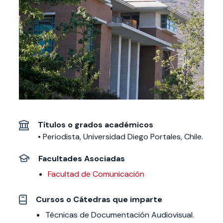
Actividades y
Programas de
interesar:
2025
vinculación con la
cursos
intercambio
sociedad
Especialidades y
Servicios y apoyos
Extensión Cultural
estadías
Te puede
Explora el campus
Noticias
Te puede interesar:
Filantropía y Donaciones
Te puede
International
Facultades
interesar:
Uandes
estudiantiles
interesar:
students
Títulos o grados académicos
• Periodista, Universidad Diego Portales, Chile.
Facultades Asociadas
Facultad de Comunicación
Cursos o Cátedras que imparte
Técnicas de Documentación Audiovisual.