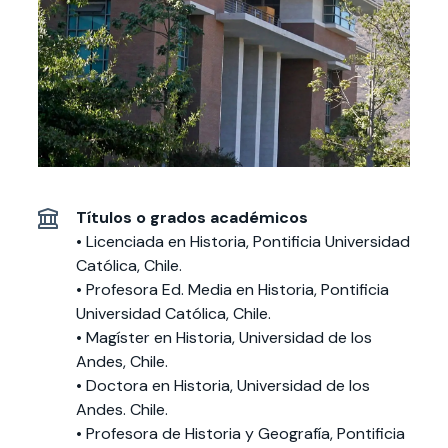
Actividades y
Programas de
interesar:
2025
vinculación con la
cursos
intercambio
sociedad
Especialidades y
Servicios y apoyos
Extensión Cultural
estadías
Te puede
Explora el campus
Noticias
Te puede interesar:
Filantropía y Donaciones
Te puede
International
Facultades
interesar:
Uandes
estudiantiles
interesar:
students
Títulos o grados académicos
•
Licenciada en Historia, Pontificia Universidad
Católica, Chile.
• Profesora Ed. Media en Historia,
Pontificia
Universidad Católica, Chile
.
•
Magíster en Historia, Universidad de los
Andes, Chile.
•
Doctora en Historia, Universidad de los
Andes. Chile.
•
Profesora de Historia y Geografía, Pontificia