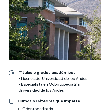
Actividades y
Programas de
interesar:
2025
vinculación con la
cursos
intercambio
sociedad
Especialidades y
Servicios y apoyos
Extensión Cultural
estadías
Te puede
Explora el campus
Noticias
Te puede interesar:
Filantropía y Donaciones
Te puede
International
Facultades
interesar:
Uandes
estudiantiles
interesar:
students
Títulos o grados académicos
• Licenciado, Universidad de los Andes
• Especialista en Odontopediatría,
Universidad de los Andes
Cursos o Cátedras que imparte
Odontopediatría