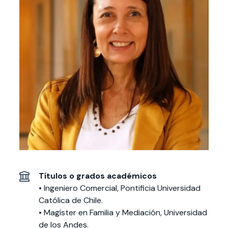
Actividades y
Programas de
interesar:
2025
vinculación con la
cursos
intercambio
sociedad
Especialidades y
Servicios y apoyos
Extensión Cultural
estadías
Te puede
Explora el campus
Noticias
Te puede interesar:
Filantropía y Donaciones
Te puede
International
Facultades
interesar:
Uandes
estudiantiles
interesar:
students
Títulos o grados académicos
• Ingeniero Comercial, Pontificia Universidad
Católica de Chile.
• Magíster en Familia y Mediación, Universidad
de los Andes.