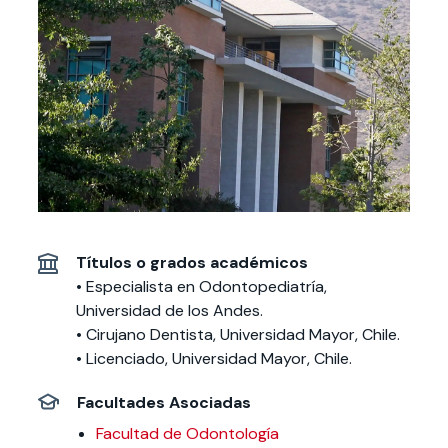
Actividades y
Programas de
interesar:
2025
vinculación con la
cursos
intercambio
sociedad
Especialidades y
Servicios y apoyos
Extensión Cultural
estadías
Te puede
Explora el campus
Noticias
Te puede interesar:
Filantropía y Donaciones
Te puede
International
Facultades
interesar:
Uandes
estudiantiles
interesar:
students
Títulos o grados académicos
• Especialista en Odontopediatría,
Universidad de los Andes.
• Cirujano Dentista, Universidad Mayor, Chile.
• Licenciado, Universidad Mayor, Chile.
Facultades Asociadas
Facultad de Odontología