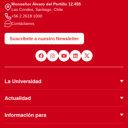
Monseñor Álvaro del Portillo 12.455
Las Condes, Santiago, Chile
+56 2 2618 1000
Contáctanos
Suscríbete a nuestro Newsletter
La Universidad
Quiénes Somos
Actualidad
Autoridades
Noticias
Proyecto Institucional
Información para
Eventos
Vinculación con el Medio
Futuros estudiantes