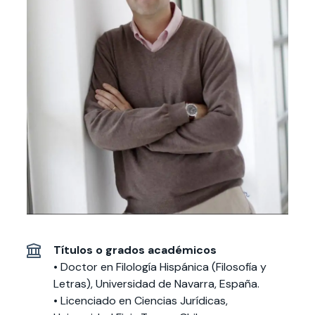
Actividades y
Programas de
interesar:
2025
vinculación con la
cursos
intercambio
sociedad
Especialidades y
Servicios y apoyos
Extensión Cultural
estadías
Te puede
Explora el campus
Noticias
Te puede interesar:
Filantropía y Donaciones
Te puede
International
Facultades
interesar:
Uandes
estudiantiles
interesar:
students
Títulos o grados académicos
• Doctor en Filología Hispánica (Filosofía y
Letras), Universidad de Navarra, España.
• Licenciado en Ciencias Jurídicas,